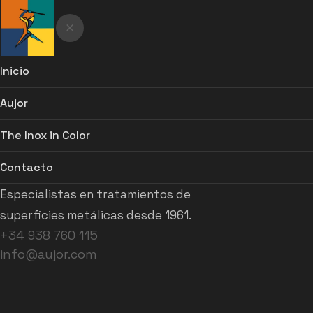
Inicio
Aujor
Cromo Duro Botifoll,
The Inox in Color
especialistas en
Contacto
tratamientos de
Especialistas en tratamientos de
superficies metálicas
superficies metálicas desde 1961.
+34 938 760 115
desde 1961
info@aujor.com
Dos marcas especializadas en soluciones para
el acero inoxidable.